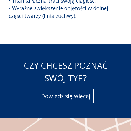
• Tkanka łączna traci swoją ciągłość.
• Wyraźne zwiększenie objętości w dolnej
części twarzy (linia żuchwy).
CZY CHCESZ POZNAĆ
SWÓJ TYP?
Dowiedz się więcej